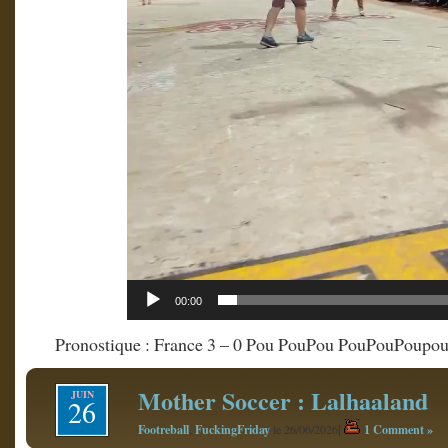
00:00
Pronostique : France 3 – 0 Pou PouPou PouPouPoupo
Mother Soccer : Lalhaaland
JUIN
26
Footreball
FuckingFriday
|
1 Comment »
,
le 26/06/2026