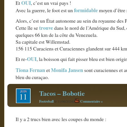
OUI
Et
, c’est un vrai pays !
formidable
Avec la guerre, le foot est un
moyen d’être
Alors, c’est un État autonome au sein du royaume des 
trouve
Cette île se
dans le nord de l’Amérique du Sud, 
quelques 66 km de la côte du Venezuela.
Sa capitale est Willemstad.
156 115 Curaciens et Curaciennes glandent sur 444 km
OUI
Et re-
, la boisson qui fait pisser bleu est bien origi
Tiona Fernan
Monifa Jansen
et
sont curaciennes et au
bleu du curaçao.
Tacos – Bobotie
JUIN
11
Footreball
|
Commentaire »
le 11/06/2026
Il y a 2 trucs bien avec les coupes du monde :