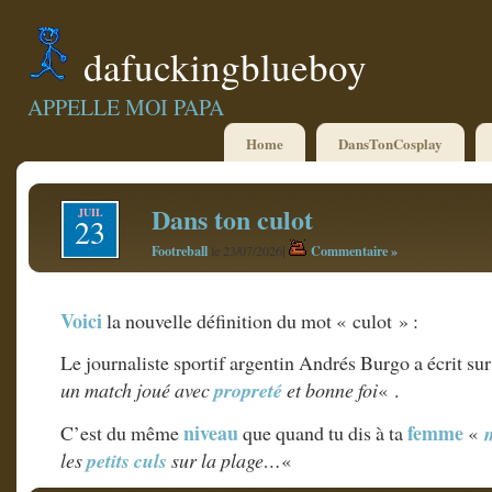
dafuckingblueboy
APPELLE MOI PAPA
Home
DansTonCosplay
Dans ton culot
JUIL
23
Footreball
|
Commentaire »
le 23/07/2026
Voici
la nouvelle définition du mot « culot » :
Le journaliste sportif argentin Andrés Burgo a écrit su
un match joué avec
propreté
et bonne foi
« .
niveau
femme
C’est du même
que quand tu dis à ta
«
les
petits culs
sur la plage…
«