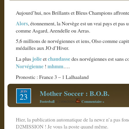
Aujourd’hui, nos Brillants et Bleus Champions affront
Alors
, étonnement, la Norvège est un vrai pays et pas 
comme Asgard, Arendelle ou Arras.
5,6 millions de norvégiennes et iens, Olso comme capit
médailles aux JO d’Hiver.
jolie
chaudasse
La plus
et
des norvégiennes est sans co
Norvégienne
mhmm
!
….
Pronostic : France 3 – 1 Lalhaaland
Mother Soccer : B.O.B.
JUIN
23
Footreball
|
Commentaire »
le 23/06/2026
Hier, la publication automatique de la newz n’a pa
D2MISSION ! Je vous la poste quand même.