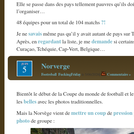
Elle se passe dans des pays tellement pauvres qu’ils doi
l’organiser…
?!
48 équipes pour un total de 104 matchs
savais
Je ne
même pas qu’il y avait autant de pays sur T
regardant
demande
Après, en
la liste, je me
si certain
Curaçao, Tchéquie, Cap-Vert, Belgique…
Norverge
JUIN
5
Footreball
FuckingFriday
|
Commentaire »
,
le 5/06/2026
Bientôt le début de la Coupe du monde de football et le
belles
les
avec les photos traditionnelles.
mettre un coup
pression
Mais la Norvège vient de
de
photo
de groupe :