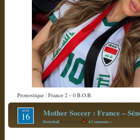
Pronostique : France 2 – 0 B.O.B.
Mother Soccer : France – Sén
JUIN
16
Footreball
|
4 Comments »
le 16/06/2026