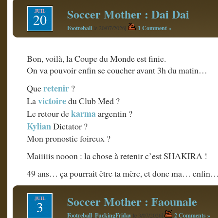
Soccer Mother : Dai Dai
JUIL
20
Footreball
|
1 Comment »
le 20/07/2026
Bon, voilà, la Coupe du Monde est finie.
On va pouvoir enfin se coucher avant 3h du matin…
retenir
Que
?
victoire
La
du Club Med ?
karma
Le retour de
argentin ?
Kylian
Dictator ?
Mon pronostic foireux ?
Maiiiiis nooon : la chose à retenir c’est SHAKIRA !
49 ans… ça pourrait être ta mère, et donc ma… enfin…
Soccer Mother : Faounale
JUIL
3
Footreball
FuckingFriday
|
2 Comments »
,
le 3/07/2026