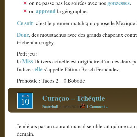
gonzesses
on ne passe pas les soirées avec nos
.
apprend
on
la géographie.
Ce soir
, c’est le premier match qui oppose le Mexique 
Donc
, des moustachus avec des grands chapeaux contre
trichent au rugby.
Petit jeu :
Miss
la
Univers actuelle est originaire d’un des deux p
elle
Indice :
s’appelle Fátima Bosch Fernández.
Pronostic : Tacos 2 – 0 Bobotie
Curaçao – Tchéquie
JUIN
10
Footreball
|
1 Comment »
le 10/06/2026
Je n’étais pas au courant mais il semblerait qu’une co
demain.