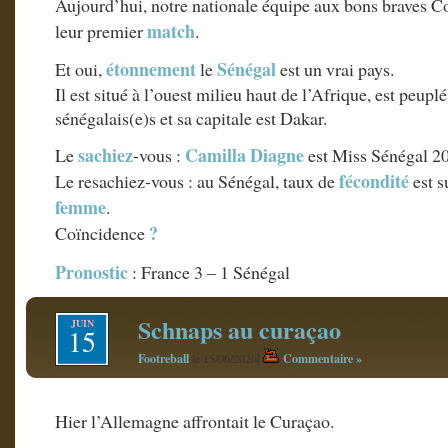
Aujourd’hui, notre nationale équipe aux bons braves 
match
leur premier
.
étonnement
Sénégal
Et oui,
le
est un vrai pays.
Il est situé à l’ouest milieu haut de l’Afrique, est peupl
sénégalais(e)s et sa capitale est Dakar.
sachiez
Camilla Diagne
Le
-vous :
est Miss Sénégal 2
fécondité
Le resachiez-vous : au Sénégal, taux de
est s
femme
.
?
Coïncidence
Pronostic
: France 3 – 1 Sénégal
Schnaps au curaçao
JUIN
15
Footreball
|
Commentaire »
le 15/06/2026
Hier l’Allemagne affrontait le Curaçao.