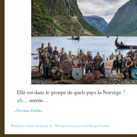
?
Elle est dans le groupe de quels pays la Norvège
ah
…
… merde
« Previous Entries
Wordpress theme
designed by:
Wordpress Layouts
and
Design Contest