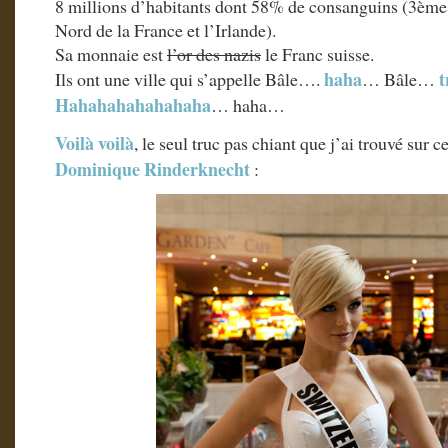
8 millions d’habitants dont 58% de consanguins (3ème
Nord de la France et l’Irlande).
Sa monnaie est
l’or des nazis
le Franc suisse.
haha
Ils ont une ville qui s’appelle Bâle….
… Bâle…
Hahahahahahahaha
… haha…
Voilà
voilà
, le seul truc pas chiant que j’ai trouvé sur 
Dominique
Rinderknecht
: