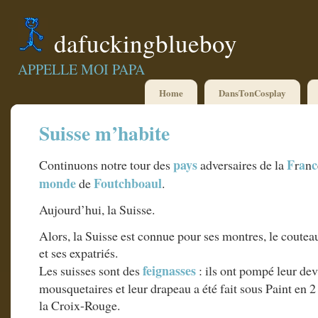
dafuckingblueboy
APPELLE MOI PAPA
Home
DansTonCosplay
Suisse m’habite
pays
F
a
c
Continuons notre tour des
adversaires de la
r
n
monde
Foutchboaul
de
.
Aujourd’hui, la Suisse.
Alors, la Suisse est connue pour ses montres, le coute
et ses expatriés.
feignasses
Les suisses sont des
: ils ont pompé leur dev
mousquetaires et leur drapeau a été fait sous Paint en 2
la Croix-Rouge.