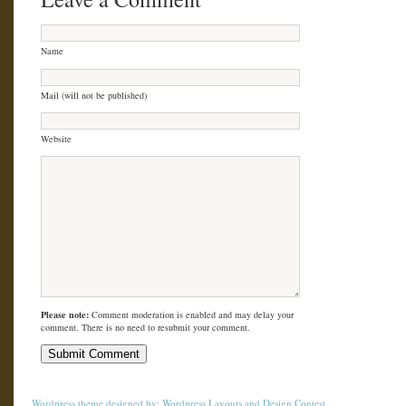
Name
Mail (will not be published)
Website
Please note:
Comment moderation is enabled and may delay your
comment. There is no need to resubmit your comment.
Wordpress theme
designed by:
Wordpress Layouts
and
Design Contest