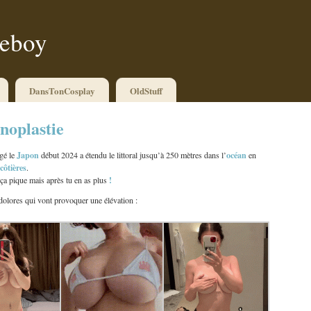
ueboy
DansTonCosplay
OldStuff
noplastie
Japon
océan
gé le
début 2024 a étendu le littoral jusqu’à 250 mètres dans l’
en
côtières
.
!
ça pique mais après tu en as plus
olores qui vont provoquer une élévation :