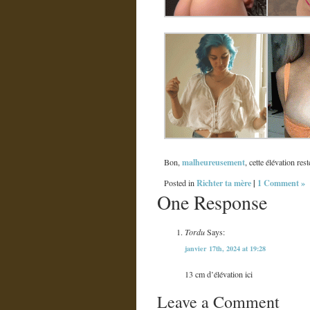
malheureusement
Bon,
, cette élévation re
Richter ta mère
|
1 Comment »
Posted in
One Response
Tordu
Says:
janvier 17th, 2024 at 19:28
13 cm d’élévation ici
Leave a Comment