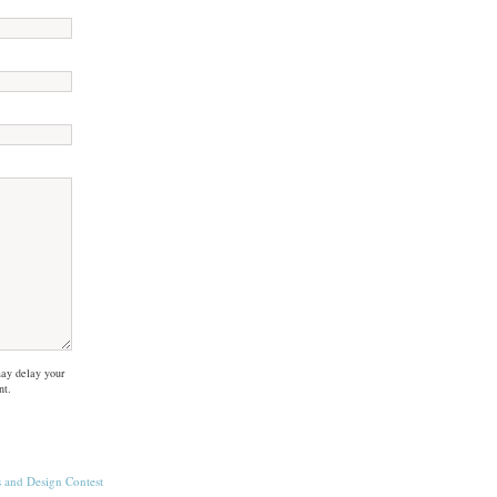
ay delay your
nt.
s
and
Design Contest