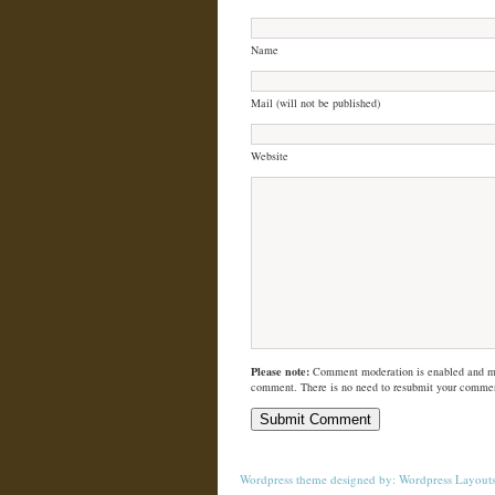
Name
Mail (will not be published)
Website
Please note:
Comment moderation is enabled and m
comment. There is no need to resubmit your comme
Wordpress theme
designed by:
Wordpress Layout