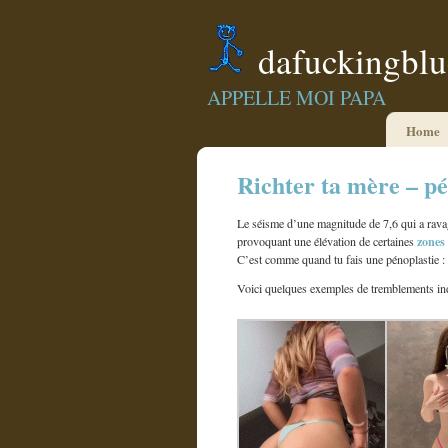
dafuckingbl
APPELLE MOI PAPA
Home
Richter ta mère – pé
Le séisme d’une magnitude de 7,6 qui a rava
zones 
provoquant une élévation de certaines
C’est comme quand tu fais une pénoplastie : 
Voici quelques exemples de tremblements ind