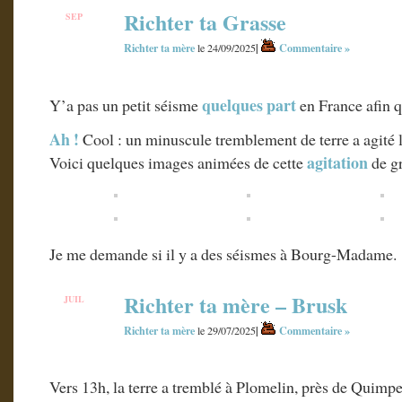
Richter ta Grasse
SEP
24
Richter ta mère
|
Commentaire »
le 24/09/2025
quelques part
Y’a pas un petit séisme
en France afin q
Ah !
Cool : un minuscule tremblement de terre a agité l
agitation
Voici quelques images animées de cette
de gr
Je me demande si il y a des séismes à Bourg-Madame.
Richter ta mère – Brusk
JUIL
29
Richter ta mère
|
Commentaire »
le 29/07/2025
Vers 13h, la terre a tremblé à Plomelin, près de Quimpe