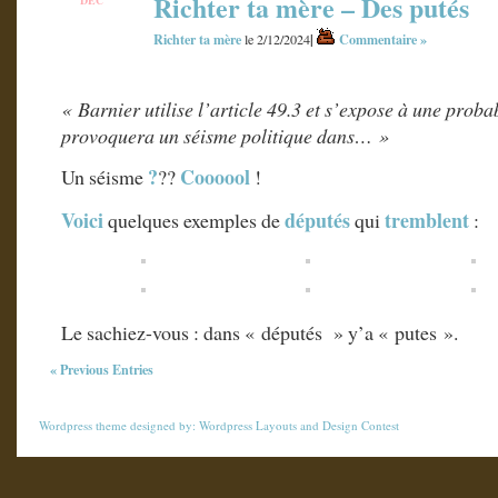
Richter ta mère – Des putés
DÉC
2
Richter ta mère
|
Commentaire »
le 2/12/2024
« Barnier utilise l’article 49.3 et s’expose à une prob
provoquera un séisme politique dans… »
?
Coooool
Un séisme
??
!
Voici
députés
tremblent
quelques exemples de
qui
:
Le sachiez-vous : dans « députés » y’a « putes ».
« Previous Entries
Wordpress theme
designed by:
Wordpress Layouts
and
Design Contest