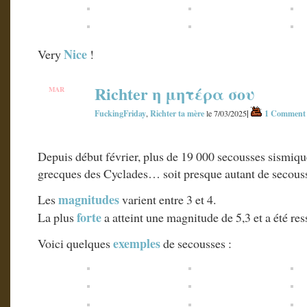
Nice
Very
!
Richter η μητέρα σου
MAR
7
FuckingFriday
Richter ta mère
|
1 Comment
,
le 7/03/2025
Depuis début février, plus de 19 000 secousses sismique
grecques des Cyclades… soit presque autant de secou
magnitudes
Les
varient entre 3 et 4.
forte
La plus
a atteint une magnitude de 5,3 et a été re
exemples
Voici quelques
de secousses :