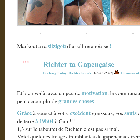
silzigoù
!
Mankout a ra
d’ar c’hreionoù-se
Richter ta Gapençaise
JAN
9
FuckingFriday
Richter ta mère
|
1 Comment
,
le 9/01/2026
motivation
Et bien voilà, avec un peu de
, la communa
grandes choses
peut accomplir de
.
Grâce
excèdent
sauts
à vous et à votre
graisseux, vos
o
à 19h04
de terre
à Gap !!!
1,3 sur le tabouret de Richter, c’est pas si mal.
Voici quelques images tremblantes de gapençaises trem