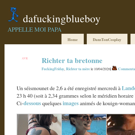
dafuckingblueboy
APPELLE MOI PAPA
Home
DansTonCosplay
Richter ta bretonne
AVR
10
FuckingFriday
Richter ta mère
|
Commentai
,
le 10/04/2026
Land
Un séismounet de 2,6 a été enregistré mercredi à
23 h 40 (soit à 2,34 grammes selon le méridien horaire 
dessous
images
Ci-
quelques
animés de kouign-woman 