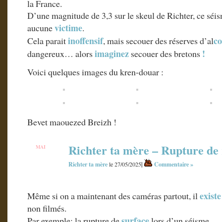
la France.
D’une magnitude de 3,3 sur le skeul de Richter, ce séi
victime
aucune
.
inoffensif
co
Cela parait
, mais secouer des réserves d’al
imaginez
!
dangereux… alors
secouer des bretons
Voici quelques images du kren-douar :
Bevet maouezed Breizh !
Richter ta mère – Rupture de 
MAI
27
Richter ta mère
|
Commentaire »
le 27/05/2025
existe
Même si on a maintenant des caméras partout, il
non filmés.
surface
Par exemple: la rupture de
lors d’un séisme.