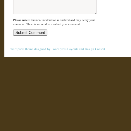
Please note:
Comment moderation is enabled and may delay your
comment. There is no need to resubmit your comment.
Wordpress theme
designed by:
Wordpress Layouts
and
Design Contest