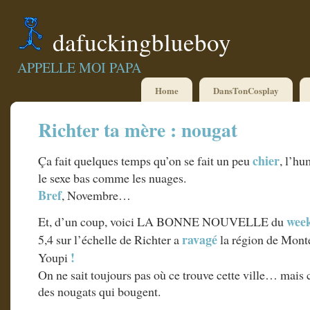
dafuckingblueboy
APPELLE MOI PAPA
Home
DansTonCosplay
Richter ta mère : nougat
chier
Ça fait quelques temps qu’on se fait un peu
, l’h
le sexe bas comme les nuages.
Bref
, Novembre…
wee
Et, d’un coup, voici LA BONNE NOUVELLE du
ravagé
5,4 sur l’échelle de Richter a
la région de Mont
!
Youpi
On ne sait toujours pas où ce trouve cette ville… mais c
des nougats qui bougent.