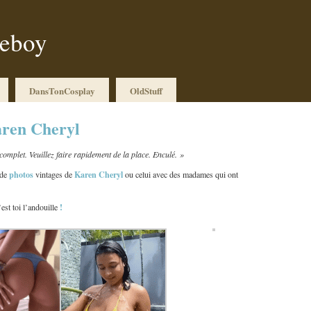
ueboy
DansTonCosplay
OldStuff
aren Cheryl
complet. Veuillez faire rapidement de la place. Enculé. »
photos
Karen
Cheryl
 de
vintages de
ou celui avec des madames qui ont
!
’est toi l’andouille