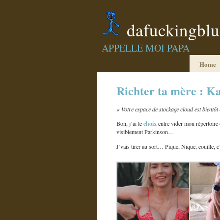
dafuckingbl
APPELLE MOI PAPA
Home
Richter ta mère : K
« Votre espace de stockage cloud est bientôt 
choix
Bon, j’ai le
entre vider mon répertoire
visiblement Parkinson…
J’vais tirer au sort… Pique, Nique, couille, c