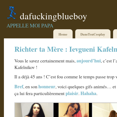
dafuckingblueboy
APPELLE MOI PAPA
Home
DansTonCosplay
Richter ta Mère : Ievgueni Kafel
aujourd’hui
Vous le savez certainement mais,
, c’est l
Kafelnikov !
Il a déjà 45 ans ! C’est fou comme le temps passe trop v
Bref
honneur
, en son
, voici quelques gifs animés… et
plaisir
Hahaha
ça lui fera particulièrement
.
.