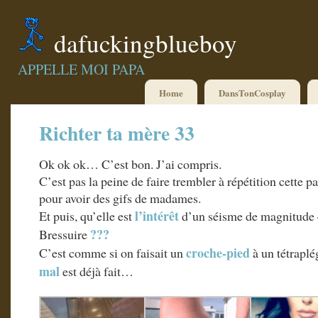
dafuckingblueboy
APPELLE MOI PAPA
Home
DansTonCosplay
Richter ta mère 33
Ok ok ok… C’est bon. J’ai compris.
C’est pas la peine de faire trembler à répétition cette
pour avoir des gifs de madames.
l’intérêt
Et puis, qu’elle est
d’un séisme de magnitude 4
???
Bressuire
croche-pied
C’est comme si on faisait un
à un tétraplég
mal
est déjà fait…