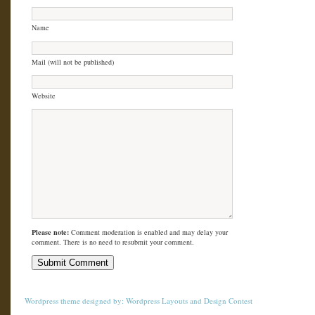
Name
Mail (will not be published)
Website
Please note:
Comment moderation is enabled and may delay your
comment. There is no need to resubmit your comment.
Wordpress theme
designed by:
Wordpress Layouts
and
Design Contest