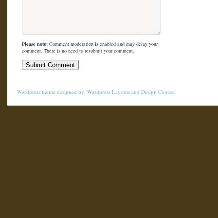
Please note:
Comment moderation is enabled and may delay your
comment. There is no need to resubmit your comment.
Wordpress theme
designed by:
Wordpress Layouts
and
Design Contest