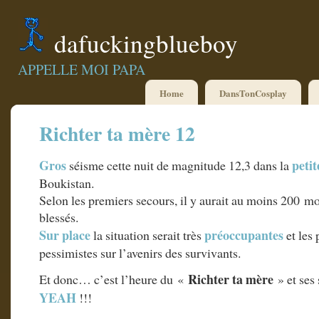
dafuckingblueboy
APPELLE MOI PAPA
Home
DansTonCosplay
Richter ta mère 12
Gros
petit
séisme cette nuit de magnitude 12,3 dans la
Boukistan.
Selon les premiers secours, il y aurait au moins 200 m
blessés.
Sur place
préoccupantes
la situation serait très
et les
pessimistes sur l’avenirs des survivants.
Richter ta mère
Et donc… c’est l’heure du «
» et ses 
YEAH
!!!