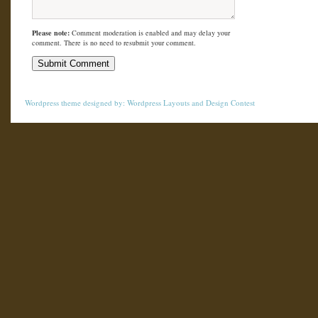
Please note:
Comment moderation is enabled and may delay your
comment. There is no need to resubmit your comment.
Wordpress theme
designed by:
Wordpress Layouts
and
Design Contest