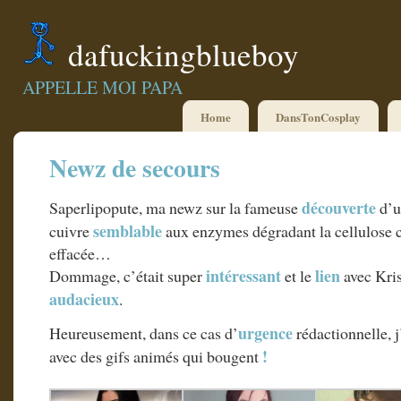
dafuckingblueboy
APPELLE MOI PAPA
Home
DansTonCosplay
Newz de secours
découverte
Saperlipopute, ma newz sur la fameuse
d’u
semblable
cuivre
aux enzymes dégradant la cellulose 
effacée…
intéressant
lien
Dommage, c’était super
et le
avec Kris
audacieux
.
urgence
Heureusement, dans ce cas d’
rédactionnelle, 
!
avec des gifs animés qui bougent