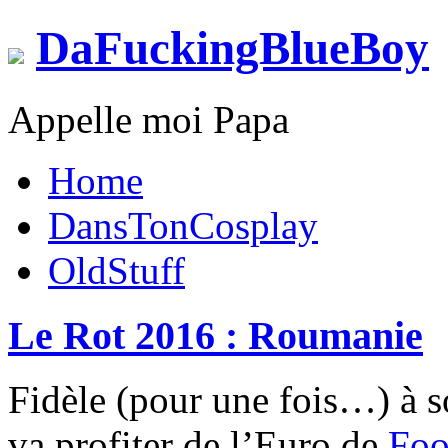
DaFuckingBlueBoy
Appelle moi Papa
Home
DansTonCosplay
OldStuff
Le Rot 2016 : Roumanie
Fidèle (pour une fois…) à
va profiter de l’Euro de
Foo