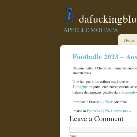
dafuckingbl
APPELLE MOI PAPA
Home
Footballe 2023 – Aus
Demain matin, à l’heure où j’aimerais encore
australiennes.
Il ne faut pas sous-estimer ces joueuses.
J’imagine
toujours leurs entrainements avec
la gueule
balance des mygales géantes dans
d
Kerr
Pornostic : France 2 –
Australie
Footreball
|
No Comments »
Posted in
Leave a Comment
Name