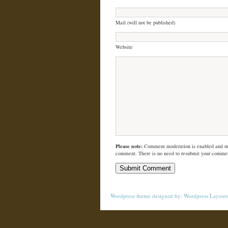
Mail (will not be published)
Website
Please note:
Comment moderation is enabled and m
comment. There is no need to resubmit your comme
Wordpress theme
designed by:
Wordpress Layout