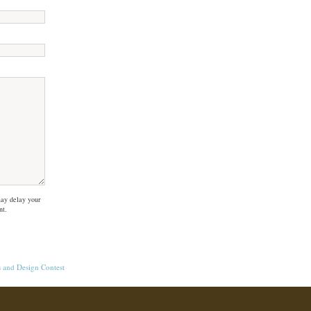
ay delay your
nt.
s
and
Design Contest