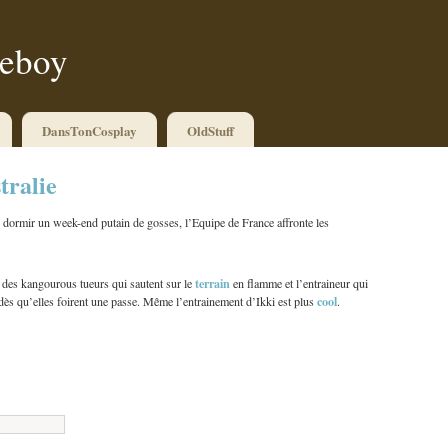
ueboy
DansTonCosplay
OldStuff
tralie
 dormir un week-end putain de gosses, l’Equipe de France affronte les
terrain
 des kangourous tueurs qui sautent sur le
en flamme et l’entraineur qui
cool
ès qu’elles foirent une passe. Même l’entrainement d’Ikki est plus
.