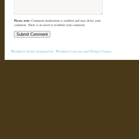
Please note:
Comment moderation is enabled and may delay your
comment. There is no need to resubmit your comment.
Wordpress theme
designed by:
Wordpress Layouts
and
Design Contest