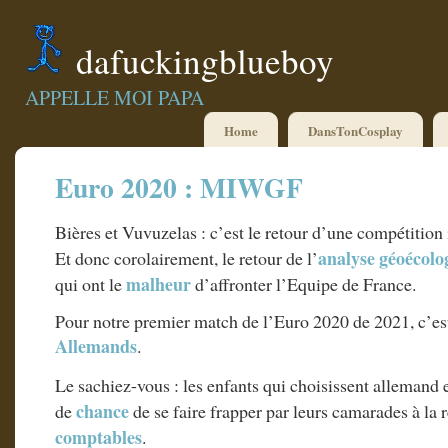
dafuckingblueboy
APPELLE MOI PAPA
Home
DansTonCosplay
Euro 2020 : MIWGF
Bières et Vuvuzelas : c’est le retour d’une compétition
analyse géoécolo
Et donc corolairement, le retour de l’
malheur
qui ont le
d’affronter l’Equipe de France.
Pour notre premier match de l’Euro 2020 de 2021, c’es
Allemands
.
Le sachiez-vous : les enfants qui choisissent allemand
chance
de
de se faire frapper par leurs camarades à la r
comptables
.