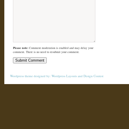
Please note:
Comment moderation is enabled and may delay your
comment. There is no need to resubmit your comment.
Wordpress theme
designed by:
Wordpress Layouts
and
Design Contest