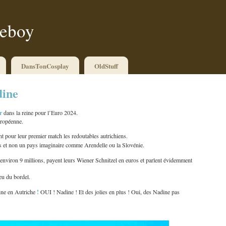
ueboy
DansTonCosplay
OldStuff
dine
r
dans la reine pour l’Euro 2024.
uropéenne.
nt pour leur premier match les redoutables autrichiens.
ays et non un pays imaginaire comme Arendelle ou la Slovénie.
t environ 9 millions, payent leurs Wiener Schnitzel en euros et parlent évidemment
eu du bordel.
!
dine en Autriche
OUI ! Nadine ! Et des jolies en plus ! Oui, des Nadine pas