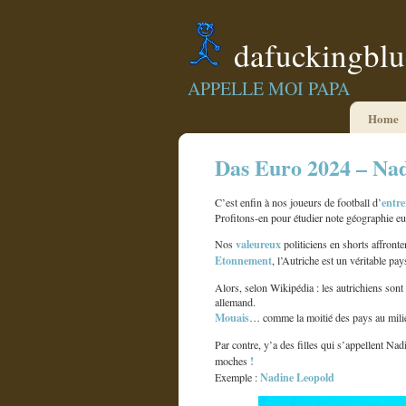
dafuckingbl
APPELLE MOI PAPA
Home
Das Euro 2024 – Na
entre
C’est enfin à nos joueurs de football d’
Profitons-en pour étudier note géographie e
valeureux
Nos
politiciens en shorts affronte
Etonnement
, l’Autriche est un véritable p
Alors, selon Wikipédia : les autrichiens son
allemand.
Mouais
… comme la moitié des pays au mili
Par contre, y’a des filles qui s’appellent Na
!
moches
Nadine Leopold
Exemple :