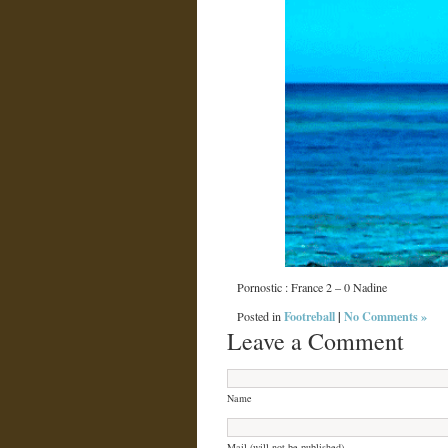
Pornostic : France 2 – 0 Nadine
Footreball
|
No Comments »
Posted in
Leave a Comment
Name
Mail (will not be published)