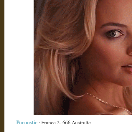
Pornostic
: France 2- 666 Australie.