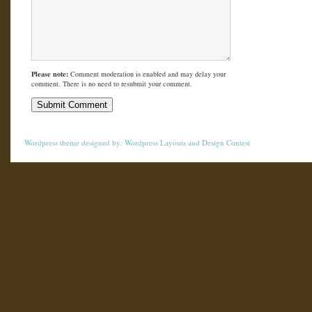
Please note:
Comment moderation is enabled and may delay your
comment. There is no need to resubmit your comment.
Wordpress theme
designed by:
Wordpress Layouts
and
Design Contest