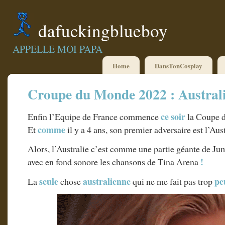
dafuckingblueboy
APPELLE MOI PAPA
Home
DansTonCosplay
Croupe du Monde 2022 : Austral
ce soir
Enfin l’Equipe de France commence
la Coupe d
comme
Et
il y a 4 ans, son premier adversaire est l’Aust
Alors, l’Australie c’est comme une partie géante de Ju
!
avec en fond sonore les chansons de Tina Arena
seule
australienne
pe
La
chose
qui ne me fait pas trop