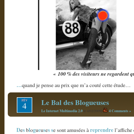
« 100 % des visiteurs ne regardent qu
…
quand je pense au prix que m’a couté cette étude…
Le Bal des Blogueuses
FÉV
4
Le Internet Multimedia 2.0
|
4 Comments »
le 4/02/2009
D
s
l
g
e
s
s
s
reprendre
e
b
o
u
u
e
e sont amusées à
l’affiche