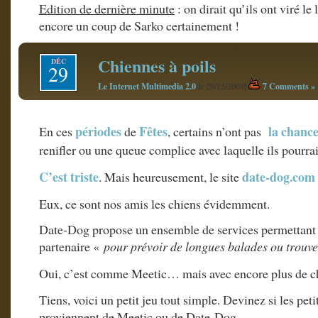
Edition de dernière minute
: on dirait qu’ils ont viré l
encore un coup de Sarko certainement !
Chiennes à poils
DÉC
29
Le Internet Multimedia 2.0
|
7 Comments »
le 29/12/2008
périodes
Fêtes
la chanc
En ces
de
, certains n’ont pas
renifler ou une queue complice avec laquelle ils pourra
C’est triste
date-dog.com
. Mais heureusement, le site
Eux, ce sont nos amis les chiens évidemment.
Date-Dog propose un ensemble de services permettant d
partenaire «
pour prévoir de longues balades ou trouve
Oui, c’est comme Meetic… mais avec encore plus de 
Tiens, voici un petit jeu tout simple. Devinez si les pe
proviennent de Meetic ou de Date-Dog.