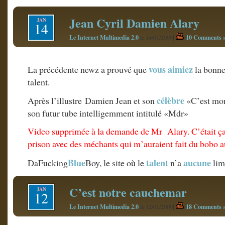
Jean Cyril Damien Alary
JAN
14
Le Internet Multimedia 2.0
|
10 Comments 
le 14/01/2009
vous aimiez
La précédente newz a prouvé que
la bonne
talent.
célèbre
Après l’illustre Damien Jean et son
«C’est mon
son futur tube intelligemment intitulé «Mdr»
Video supprimée à la demande de Mr Alary. C’était ça 
prison avec des méchants qui m’auraient fait du bobo 
Blue
talent
aucune
DaFucking
Boy, le site où le
n’a
li
C’est notre cauchemar
JAN
12
Le Internet Multimedia 2.0
|
18 Comments 
le 12/01/2009