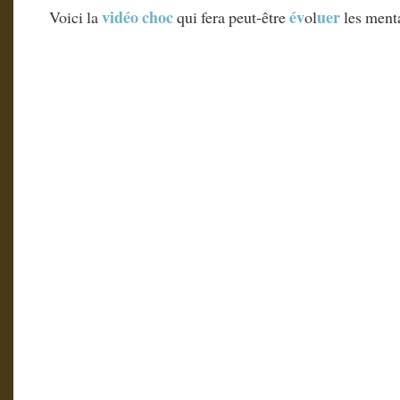
vidéo choc
év
uer
Voici la
qui fera peut-être
ol
les menta