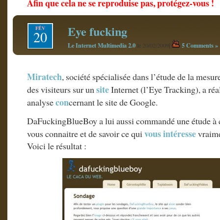
Afin que cela ne se reproduise pas, protégez-vous !
Eye fucking
FÉV
20
Le Internet Multimedia 2.0
|
5 Comments »
le 20/02/2009
Miratech
, société spécialisée dans l’étude de la mesu
site
des visiteurs sur un
Internet (l’Eye Tracking), a ré
con
analyse
cernant le site de Google.
DaFuckingBlueBoy a lui aussi commandé une étude à 
vous intéresse
vous connaitre et de savoir ce qui
vraime
Voici le résultat :