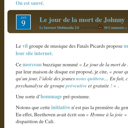
On est sauvé
.
Le jour de la mort de Johnny
JAN
9
Le Internet Multimedia 2.0
|
10 Comments »
le 9/01/2009
vil
u
Le
groupe de musique des Fatals Picards propose
leur site internet
.
morceau
Ce
buzzique nommé «
Le jour de la mort de
par leur maison de disque est proposé, je cite, «
pour q
qu’un jour, l’idole des jeunes
nous quittera
… En fait, 
psychanalyse de groupe
préventive
et gratuite
!
« .
hommage
Une sorte d’
pré-postume.
initiative
Notons que cette
n’est pas la première du gen
En effet, Beethoven avait écrit son «
Hymne à la joie
» 
disparition de Cali.