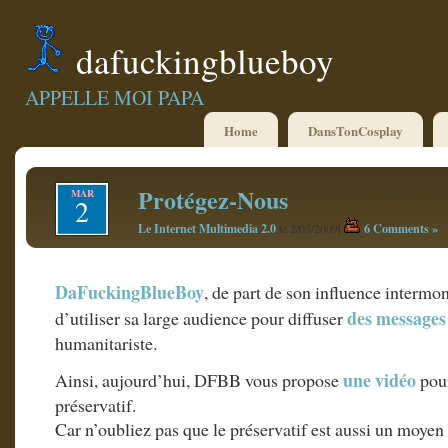
dafuckingblueboy
APPELLE MOI PAPA
Home
DansTonCosplay
Protégez-Nous
MAR
2
Le Internet Multimedia 2.0
|
6 Comments »
le 2/03/2009
DaFuckingBlueBoy
, de part de son influence intermond
des messages
d’utiliser sa large audience pour diffuser
humanitariste.
une vidéo
Ainsi, aujourd’hui, DFBB vous propose
pou
préservatif.
Car n’oubliez pas que le préservatif est aussi un moyen 