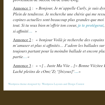
Annonce 1
: »
Bonjour, Je m’appelle Curly, je suis d
Plein de tendresse. Je recherche une chérie qui me res
copines actuelles sont beaucoup plus grandes que moi 
tout. Si tu veux bien m’offrir ton coeur,
je te protègerai
si affinité
…
»
Annonce 2
: «
bonjour Voilà je recherche des copains 
m’amuser et plus si affinités… J’adore les ballades sur l
toujours partant pour la moindre ballade et encore plus s
partie
…
«
Annonce 3
: «
~] .. Juste Ma Viie .. [~ Bonne Viizite
…
Laché pleiins de cOmz’Zz °[bizous]°
«
Wordpress theme
designed by:
Wordpress Layouts
and
Design Contest