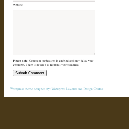
Website
Please note:
Comment moderation is enabled and may delay your
comment. There is no need to resubmit your comment.
Wordpress theme
designed by:
Wordpress Layouts
and
Design Contest