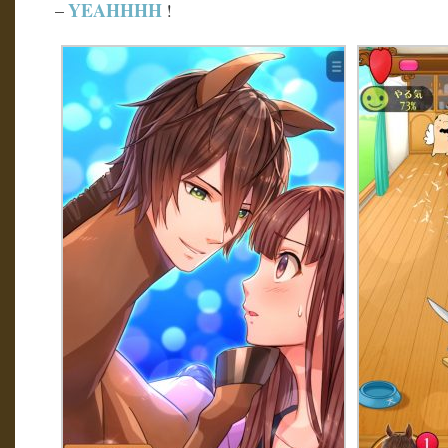
YEAHHHH
–
!