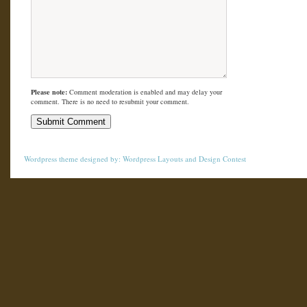
Please note:
Comment moderation is enabled and may delay your
comment. There is no need to resubmit your comment.
Wordpress theme
designed by:
Wordpress Layouts
and
Design Contest