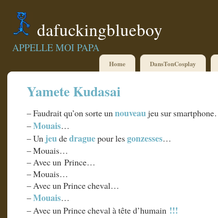
dafuckingblueboy
APPELLE MOI PAPA
Home
DansTonCosplay
Yamete Kudasai
nouveau
– Faudrait qu’on sorte un
jeu sur smartphon
Mouais
–
…
jeu
drague
gonzesses
– Un
de
pour les
…
– Mouais…
– Avec un Prince…
– Mouais…
– Avec un Prince cheval…
Mouais
–
…
!!!
– Avec un Prince cheval à tête d’humain