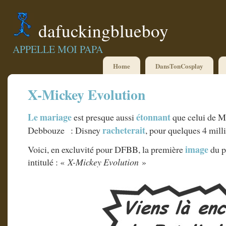
dafuckingblueboy
APPELLE MOI PAPA
Home
DansTonCosplay
X-Mickey Evolution
Le mariage
étonnant
est presque aussi
que celui de M
racheterait
Debbouze : Disney
, pour quelques 4 mill
image
Voici, en excluvité pour DFBB, la première
du p
intitulé : «
X-Mickey Evolution
»