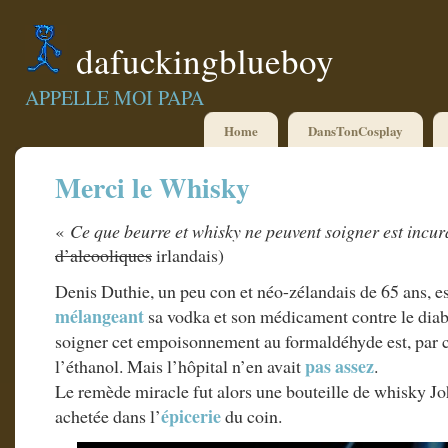
dafuckingblueboy
APPELLE MOI PAPA
Home
DansTonCosplay
Merci le Whisky
«
Ce que beurre et whisky ne peuvent soigner est incur
d’alcooliques
irlandais)
Denis Duthie, un peu con et néo-zélandais de 65 ans, e
mélangeant
sa vodka et son médicament contre le dia
soigner cet empoisonnement au formaldéhyde est, par c
pas assez
l’éthanol. Mais l’hôpital n’en avait
.
Le remède miracle fut alors une bouteille de whisky J
épicerie
achetée dans l’
du coin.