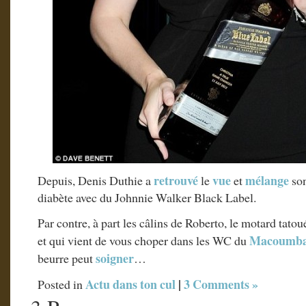
retrouvé
vue
mélange
Depuis, Denis Duthie a
le
et
so
diabète avec du Johnnie Walker Black Label.
Par contre, à part les câlins de Roberto, le motard tato
Macoumb
et qui vient de vous choper dans les WC du
soigner
beurre peut
…
Actu dans ton cul
|
3 Comments »
Posted in