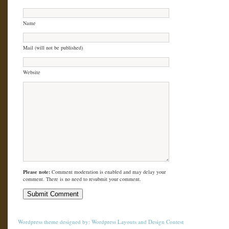
Name
Mail (will not be published)
Website
Please note:
Comment moderation is enabled and may delay your
comment. There is no need to resubmit your comment.
Wordpress theme
designed by:
Wordpress Layouts
and
Design Contest