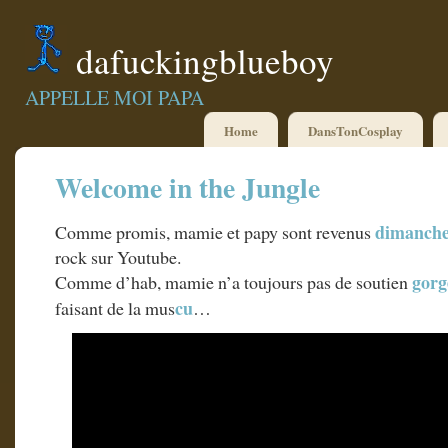
dafuckingblueboy
APPELLE MOI PAPA
Home
DansTonCosplay
Welcome in the Jungle
dimanch
Comme promis, mamie et papy sont revenus
rock sur Youtube.
gorg
Comme d’hab, mamie n’a toujours pas de soutien
cu
faisant de la mus
…