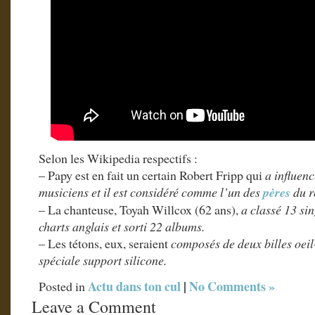
Selon les Wikipedia respectifs :
– Papy est en fait un certain Robert Fripp qui
a influen
musiciens et il est considéré comme l’un des
pères
du r
– La chanteuse, Toyah Willcox (62 ans),
a classé 13 sin
charts anglais et sorti 22 albums.
– Les tétons, eux, seraient
composés de deux billes oeil
spéciale support silicone.
Actu dans ton cul
|
No Comments »
Posted in
Leave a Comment