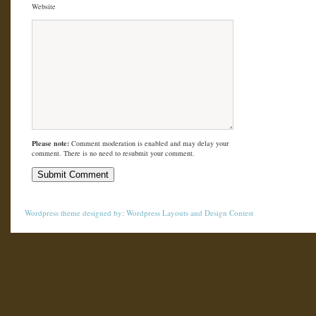
Website
Please note:
Comment moderation is enabled and may delay your
comment. There is no need to resubmit your comment.
Wordpress theme
designed by:
Wordpress Layouts
and
Design Contest