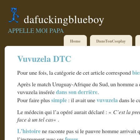
dafuckingblueboy
APPELLE MOI PAPA
Home
DansTonCosplay
Vuvuzela DTC
bi
Pour une fois, la catégorie de cet article correspond
Après le match Uruguay-Afrique du Sud, un homme a 
dans son derrière
vuvuzela insérée
.
simple
vuvuzela
Pour faire plus
: il avait une
dans le cu
Le médecin qui l’a opéré aurait déclaré : «
C’est la pre
face à un tel cas
« .
L’histoire
ne raconte pas si le pauvre homme arrivait
fesses
l’instrument avec ses
.