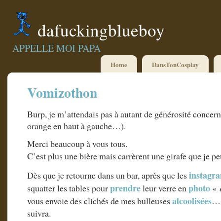
dafuckingblueboy
APPELLE MOI PAPA
Home
DansTonCosplay
Vomizothon
Burp, je m’attendais pas à autant de générosité concer
orange en haut à gauche…).
Merci beaucoup à vous tous.
C’est plus une bière mais carrèrent une girafe que j
instagr
Dès que je retourne dans un bar, après que les
prendre
photo
squatter les tables pour
leur verre en
«
alcoolisées
vous envoie des clichés de mes bulleuses
… 
suivra.