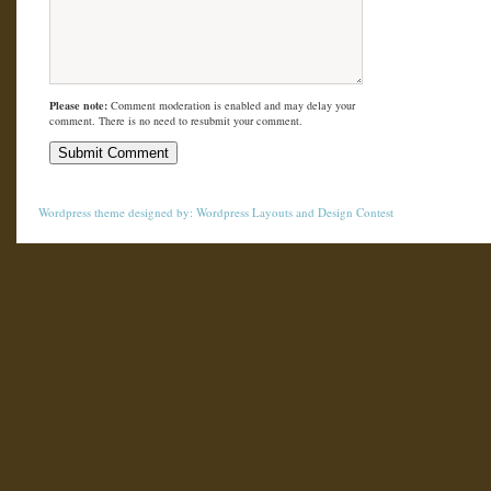
Please note:
Comment moderation is enabled and may delay your
comment. There is no need to resubmit your comment.
Wordpress theme
designed by:
Wordpress Layouts
and
Design Contest