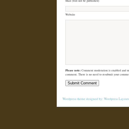
Mail (will not be published)
Website
Please note:
Comment moderation is enabled and m
comment. There is no need to resubmit your comme
Wordpress theme
designed by:
Wordpress Layout