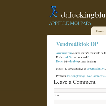
dafuckingbl
APPELLE MOI PAPA
Home
Vendrediktok DP
Aujourd’hui
c’est la journée mondiale de l
AUSSI
!
Et c’est
un vendredi
Donc
double
, DP (
procrastination) !
procrastination
Mais si tu procrastinises ta
FuckingFriday
|
No Comments 
Posted in
Leave a Comment
Name