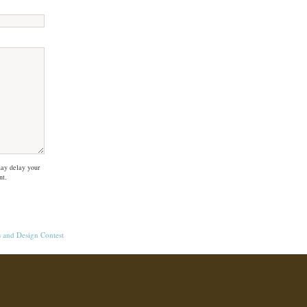
ay delay your
nt.
s
and
Design Contest