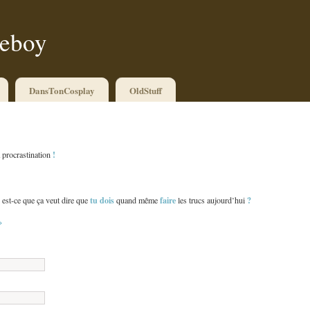
ueboy
DansTonCosplay
OldStuff
!
a procrastination
tu dois
faire
?
, est-ce que ça veut dire que
quand même
les trucs aujourd’hui
»