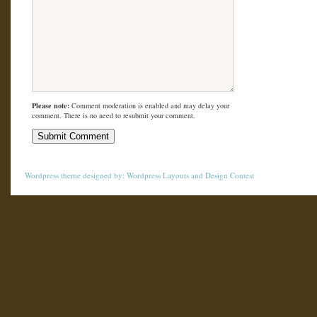
Please note:
Comment moderation is enabled and may delay your
comment. There is no need to resubmit your comment.
Wordpress theme
designed by:
Wordpress Layouts
and
Design Contest