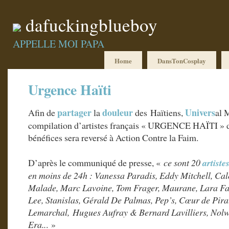
dafuckingblueboy
APPELLE MOI PAPA
Home
DansTonCosplay
Urgence Haïti
partager
douleur
Univers
Afin de
la
des Haïtiens,
al 
compilation d’artistes français « URGENCE HAÏTI » d
bénéfices sera reversé à Action Contre la Faim.
D’après le communiqué de presse, «
ce sont 20
artiste
en moins de 24h : Vanessa Paradis, Eddy Mitchell, C
Malade, Marc Lavoine, Tom Frager, Maurane, Lara Fa
Lee, Stanislas, Gérald De Palmas, Pep’s, Cœur de Pira
Lemarchal, Hugues Aufray & Bernard Lavilliers, Nolwe
Era..
. »