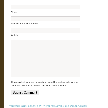
Name
Mail (will not be published)
Website
Please note:
Comment moderation is enabled and may delay your
comment. There is no need to resubmit your comment.
Wordpress theme
designed by:
Wordpress Layouts
and
Design Contest