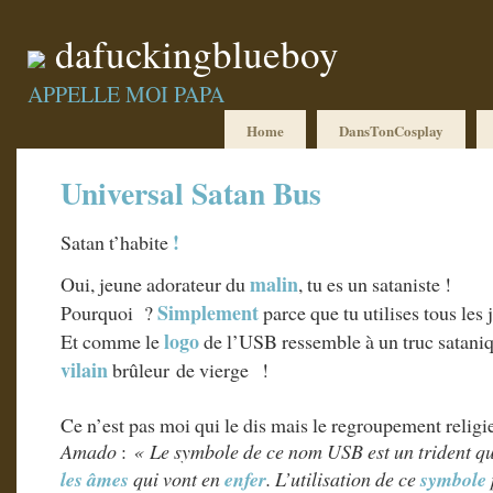
dafuckingblueboy
APPELLE MOI PAPA
Home
DansTonCosplay
Universal Satan Bus
!
Satan t’habite
malin
Oui, jeune adorateur du
, tu es un sataniste !
Simplement
Pourquoi ?
parce que tu utilises tous les
logo
Et comme le
de l’USB ressemble à un truc sataniq
vilain
brûleur de vierge !
Ce n’est pas moi qui le dis mais le regroupement religi
Amado
:
« Le symbole de ce nom USB est un trident qui
les âmes
qui vont en
enfer
. L’utilisation de ce
symbole