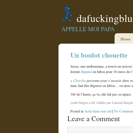
dafuckingbl
APPELLE MOI PAPA
Home
Un boulot chouette
Susas, une melburniane, a trouvé un nouvel
déguisé
dormir
en hibou pour 30 euros de l’
«
Cherche
personne pour s’asseoir dans 
mais faut être déguiser en hibou… ou alors 
30€ de l’heure, ça va, elle fait pas sa rapace.
(cette blague a été validée par Laurent Ruqui
Actu dans ton cul
|
No Comment
Posted in
Leave a Comment