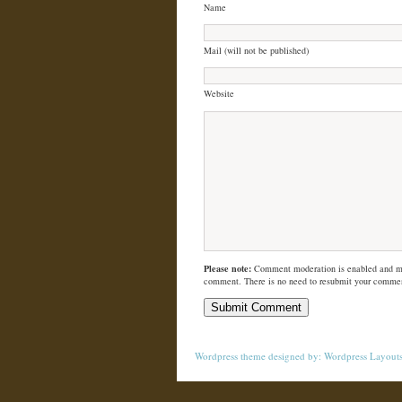
Name
Mail (will not be published)
Website
Please note:
Comment moderation is enabled and m
comment. There is no need to resubmit your comme
Wordpress theme
designed by:
Wordpress Layout