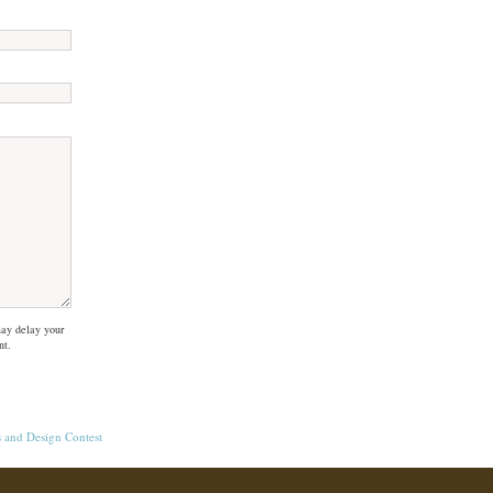
ay delay your
nt.
s
and
Design Contest