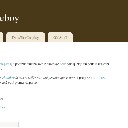
ueboy
DansTonCosplay
OldStuff
emploi
elle
qui pourrait faire baisser le chômage :
paie quelqu’un pour la regarder
heure.
annonce
ma
chambre
la nuit et veiller sur moi pendant que je dors
» propose l’
…
avec 2 ou 3 plumes ça passe.
er)
s »