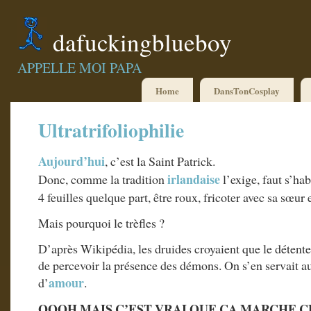
dafuckingblueboy
APPELLE MOI PAPA
Home
DansTonCosplay
Ultratrifoliophilie
Aujourd’hui
, c’est la Saint Patrick.
irlandaise
Donc, comme la tradition
l’exige, faut s’hab
4 feuilles quelque part, être roux, fricoter avec sa sœur 
Mais pourquoi le trèfles ?
D’après Wikipédia, les druides croyaient que le détenteu
de percevoir la présence des démons. On s’en servait au
amour
d’
.
OOOH MAIS C’EST VRAI QUE CA MARCHE C