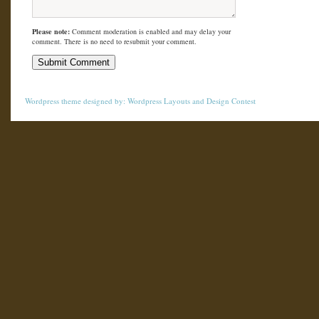
Please note:
Comment moderation is enabled and may delay your
comment. There is no need to resubmit your comment.
Wordpress theme
designed by:
Wordpress Layouts
and
Design Contest