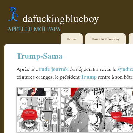
dafuckingblueboy
APPELLE MOI PAPA
Home
DansTonCosplay
Trump-Sama
rude
journée
syndic
Après une
de négociation avec le
Trump
teintures oranges, le président
rentre à son hôt