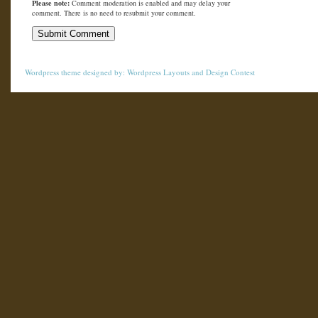
Please note:
Comment moderation is enabled and may delay your
comment. There is no need to resubmit your comment.
Wordpress theme
designed by:
Wordpress Layouts
and
Design Contest