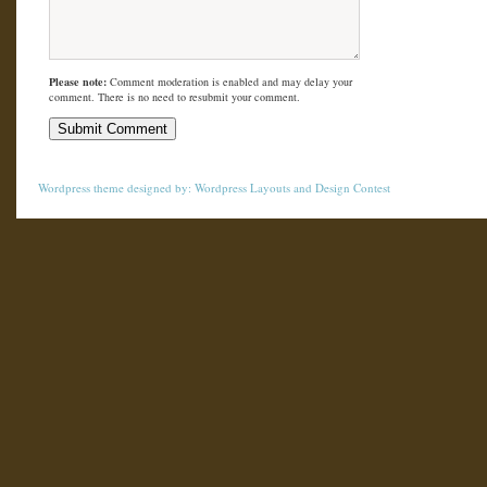
Please note:
Comment moderation is enabled and may delay your
comment. There is no need to resubmit your comment.
Wordpress theme
designed by:
Wordpress Layouts
and
Design Contest