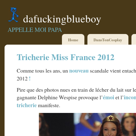
dafuckingblueboy
APPELLE MOI PAPA
Home
DansTonCosplay
Tricherie Miss France 2012
nouveau
Comme tous les ans, un
scandale vient entach
!
2012
Pire que des photos nues en train de lécher du lait sur le
émoi
inco
gagnante Delphine Wespise provoque l’
et l’
tricherie
manifeste.