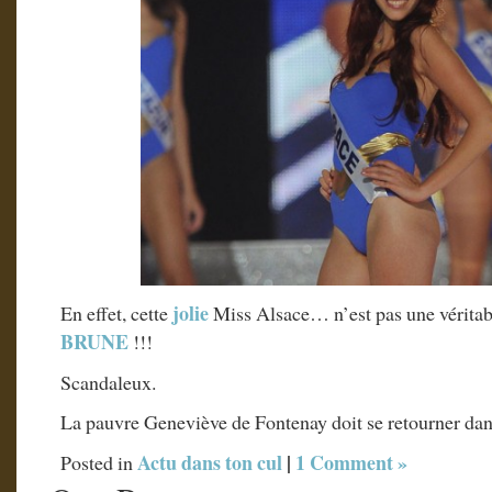
jolie
En effet, cette
Miss Alsace… n’est pas une vérita
BRUNE
!!!
Scandaleux.
La pauvre Geneviève de Fontenay doit se retourner dan
Actu dans ton cul
|
1 Comment »
Posted in