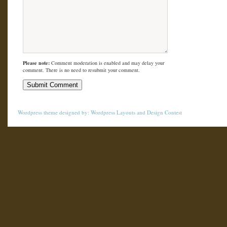
Please note:
Comment moderation is enabled and may delay your
comment. There is no need to resubmit your comment.
Wordpress theme
designed by:
Wordpress Layouts
and
Design Contest