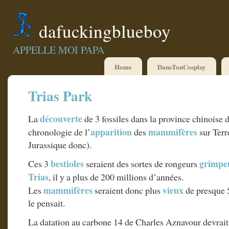
dafuckingblueboy
APPELLE MOI PAPA
Home
DansTonCosplay
Trias Park
découverte
La
de 3 fossiles dans la province chinoise 
apparition
mammifères
chronologie de l’
des
sur Terr
Jurassique donc).
bestioles
grimpe
Ces 3
seraient des sortes de rongeurs
Trias
, il y a plus de 200 millions d’années.
mammifères
vieux
Les
seraient donc plus
de presque 
le pensait.
La datation au carbone 14 de Charles Aznavour devrait