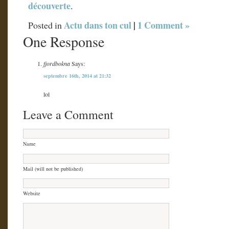
découverte
.
Actu dans ton cul
|
1 Comment »
Posted in
One Response
fjordbokna
Says:
septembre 16th, 2014 at 21:32
lol
Leave a Comment
Name
Mail (will not be published)
Website