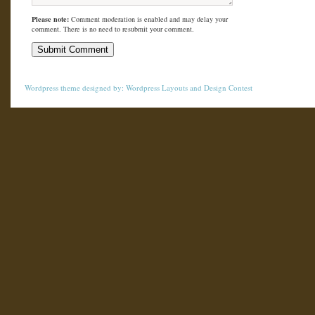
Please note:
Comment moderation is enabled and may delay your
comment. There is no need to resubmit your comment.
Wordpress theme
designed by:
Wordpress Layouts
and
Design Contest