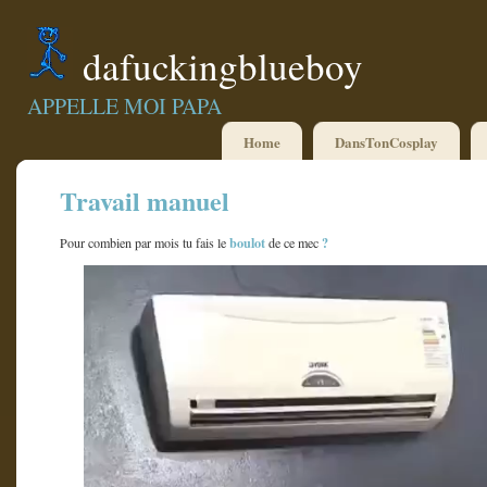
dafuckingblueboy
APPELLE MOI PAPA
Home
DansTonCosplay
Travail manuel
boulot
?
Pour combien par mois tu fais le
de ce mec
Lecteur
vidéo