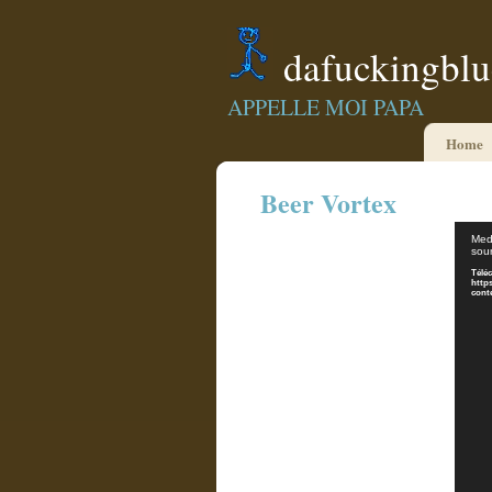
dafuckingbl
APPELLE MOI PAPA
Home
Beer Vortex
Medi
sour
Téléc
http
cont