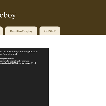
ueboy
DansTonCosplay
OldStuff
Lecteur
a error: Format(s) not supported or
vidéo
ce(s) not found
harger le fichier:
s://www.dafuckingblueboy.com/wp-
ent/uploads/2021/06/Beer-Vortex.mp4?_=3