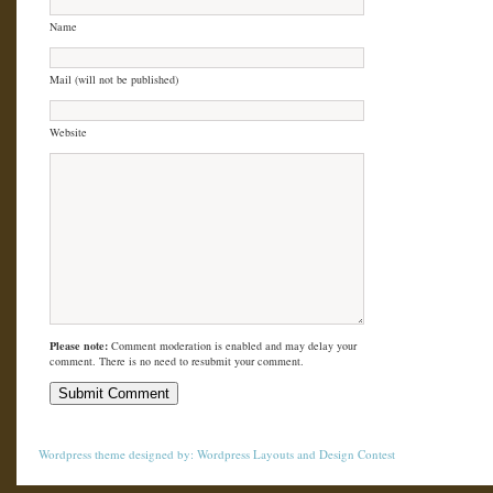
Name
Mail (will not be published)
Website
Please note:
Comment moderation is enabled and may delay your
comment. There is no need to resubmit your comment.
Wordpress theme
designed by:
Wordpress Layouts
and
Design Contest