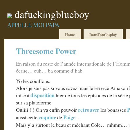
dafuckingblueboy
APPELLE MOI PAPA
Home
DansTonCosplay
Threesome Power
En raison du reste de l’année internationale de l’Homm
écrite… euh… ba comme d’hab.
Yo les couillous.
Alors je sais pas si vous savez mais le service Amazon
disposition
mise à
hier de tous les épisodes de la séri
sur sa plateforme.
retrouver
P
Ouiiii !!! On va enfin pouvoir
les bonasses
coquine
Paige
aussi cette
de
…
Mais y’a surtout le beau et méchant Cole… mhmm… j’