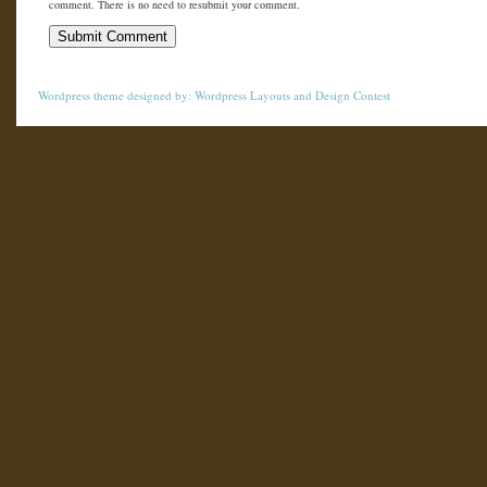
comment. There is no need to resubmit your comment.
Wordpress theme
designed by:
Wordpress Layouts
and
Design Contest