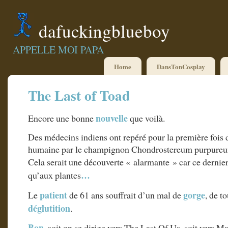
dafuckingblueboy
APPELLE MOI PAPA
Home
DansTonCosplay
The Last of Toad
nouvelle
Encore une bonne
que voilà.
Des médecins indiens ont repéré pour la première fois 
humaine par le champignon Chondrostereum purpure
Cela serait une découverte « alarmante » car ce dernier
…
qu’aux plantes
patient
gorge
Le
de 61 ans souffrait d’un mal de
, de t
déglutition
.
Bon
, soit on se dirige vers The Last Of Us, soit vers M