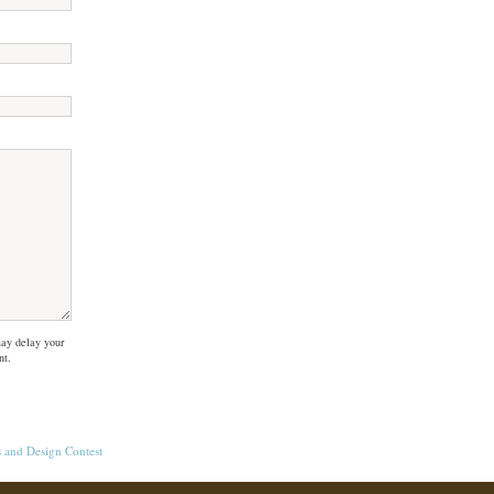
ay delay your
nt.
s
and
Design Contest