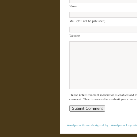
Name
Mail (will not be published)
Website
Please note:
Comment moderation is enabled and m
comment. There is no need to resubmit your comme
Wordpress theme
designed by:
Wordpress Layout