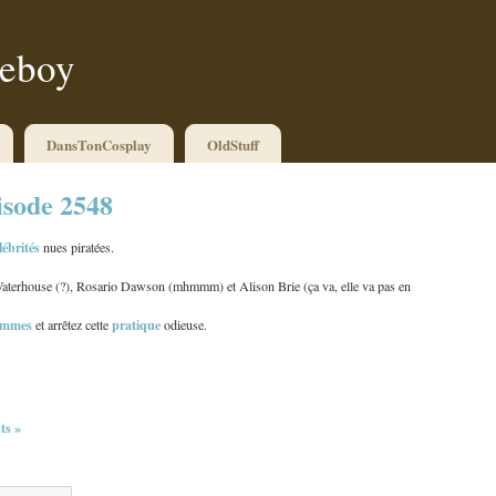
ueboy
DansTonCosplay
OldStuff
isode 2548
lébrités
nues piratées.
Waterhouse (?), Rosario Dawson (mhmmm) et Alison Brie (ça va, elle va pas en
emmes
pratique
et arrêtez cette
odieuse.
ry, Beyonce, Charlize Theron et Alyssa Milano, ça serait mignon tout plein.
s »