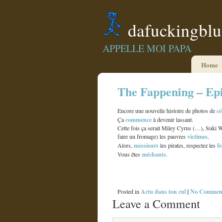
dafuckingbl
APPELLE MOI PAPA
Home
The Fappening – Ep
cé
Encore une nouvelle histoire de photos de
commence
Ça
à devenir lassant.
Cette fois ça serait Miley Cyrus (…), Suki 
victimes
faire un fromage) les pauvres
.
messieurs
f
Alors,
les pirates, respectez les
méchants
Vous êtes
.
Par contre, si vous pouviez pirater Katy Per
Bisous bisous.
Actu dans ton cul
|
No Comment
Posted in
Leave a Comment