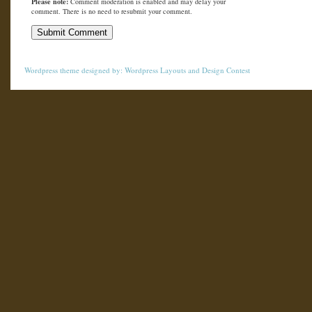
Please note:
Comment moderation is enabled and may delay your
comment. There is no need to resubmit your comment.
Wordpress theme
designed by:
Wordpress Layouts
and
Design Contest