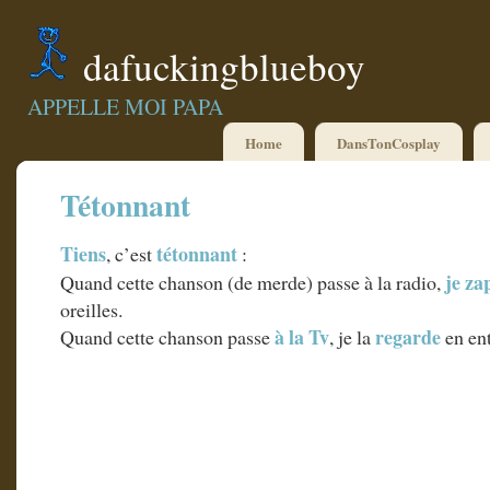
dafuckingblueboy
APPELLE MOI PAPA
Home
DansTonCosplay
Tétonnant
Tiens
tétonnant
, c’est
:
je za
Quand cette chanson (de merde) passe à la radio,
oreilles.
à la Tv
regarde
Quand cette chanson passe
, je la
en en
main droite après aussi.