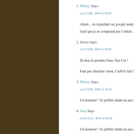
Manoz
Says:
avril 15th, 2010 at 03:07
Ahem .. en regardant sur google analyt
Sauf que je ne comprend pas l’article.
Stross
Says:
avril 15th, 2010 at 09:51
Tu dois le prendre Dans Ton Cul !
Faut pas chercher sinon, Cadd te fait l
Manoz
Says:
avril 15th, 2010 at 16:34
Un honneur ? Je préfère limite ne pas êt
Amy
Says:
avril 23rd, 2010 at 08:42
Un honneur ? Je préfère limite ne pas êt