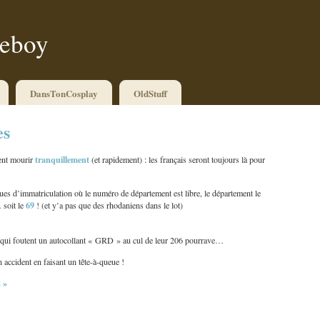
ueboy
DansTonCosplay
OldStuff
es
tranquillement
ent mourir
(et rapidement) : les français seront toujours là pour
ues d’immatriculation où le numéro de département est libre, le département le
69
 soit le
! (et y’a pas que des rhodaniens dans le lot)
qui foutent un autocollant « GRD » au cul de leur 206 pourrave…
 accident en faisant un tête-à-queue !
 »