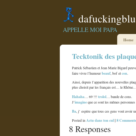
dafuckingbl
APPELLE MOI PAPA
Home
Tecktonik des plaqu
Patrick Sébastien et Jean Marie Bigard peuv
beauf
con
faire vivre l’humour
, bof et
.
Ainsi, depuis l’apparition des nouvelles plaq
plus choisit par les français est… le Rhône…
Hahaha
trolol
… 69 !!!
… bande de cons.
imagine
J’
que ce sont les mêmes personnes 
Ba
, j’ espère que tous ces gens vont avoir un
Actu dans ton cul
|
8 Comments
Posted in
8 Responses