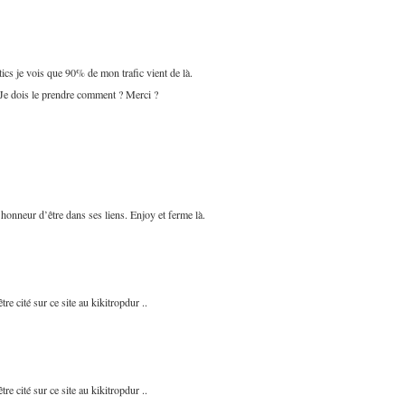
ics je vois que 90% de mon trafic vient de là.
 Je dois le prendre comment ? Merci ?
’honneur d’être dans ses liens. Enjoy et ferme là.
re cité sur ce site au kikitropdur ..
re cité sur ce site au kikitropdur ..