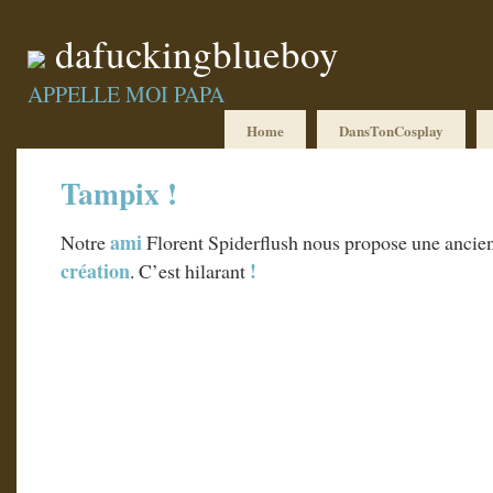
dafuckingblueboy
APPELLE MOI PAPA
Home
DansTonCosplay
Tampix !
ami
Notre
Florent Spiderflush nous propose une ancie
création
!
. C’est hilarant