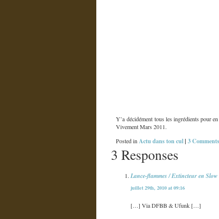
Y’a décidément tous les ingrédients pour en 
Vivement Mars 2011.
Actu dans ton cul
|
3 Comments
Posted in
3 Responses
Lance-flammes / Extincteur en Slow 
juillet 29th, 2010 at 09:16
[…] Via DFBB & Ufunk […]