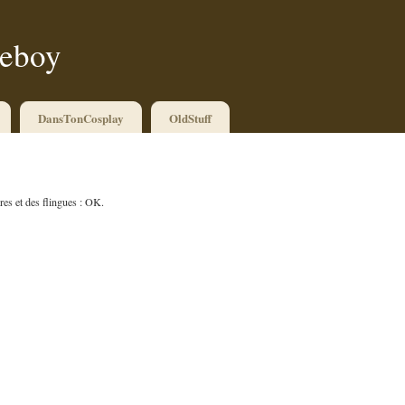
ueboy
DansTonCosplay
OldStuff
res et des flingues : OK.