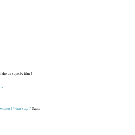
faire un superbe film !
 »
motion | What's up ?
Says: