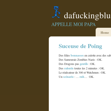
dafuckingbl
APPELLE MOI PAPA
Home
Suceuse de Poing
bonnasses
Des filles
en culotte avec des sab
Des Samourais Zombies Nazis : OK.
gentils
Des Dragons pas
: OK.
ralentis
Des
toutes les 2 minutes : OK.
Le réalisateur de 300 et Watchmen : OK.
scénario
euh
Un
: …
… OK.