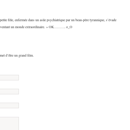
etite fille, enfermée dans un asile psychiatrique par un beau-père tyrannique, s’évade
inventant un monde extraordinaire. » OK………. o_O
met d’être un grand film.