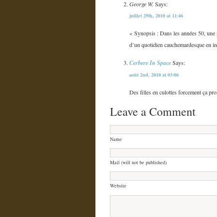
George W.
Says:
juillet 29th, 2010 at 11:46
« Synopsis : Dans les années 50, une p
d’un quotidien cauchemardesque en 
Cerbere In Space
Says:
août 2nd, 2010 at 03:06
Des filles en culottes forcement ça pro
Leave a Comment
Name
Mail (will not be published)
Website