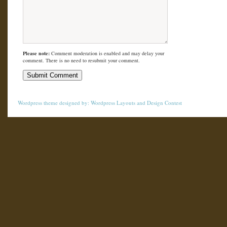
Please note:
Comment moderation is enabled and may delay your
comment. There is no need to resubmit your comment.
Wordpress theme
designed by:
Wordpress Layouts
and
Design Contest