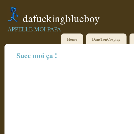
dafuckingblueboy
APPELLE MOI PAPA
Home
DansTonCosplay
Suce moi ça !