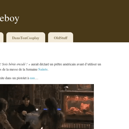
ueboy
DansTonCosplay
OldStuff
! Sois bénie enculé !
» aurait déclaré un prêtre américain avant d’utiliser un
Sainte
rs de la messe de la Semaine
.
eau
nite dans un pistolet à
…