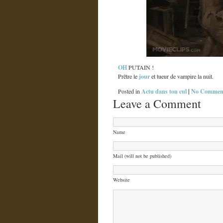
OH
PUTAIN !
jour
Prêtre le
et tueur de vampire la nuit.
Actu dans ton cul
|
No Comment
Posted in
Leave a Comment
Name
Mail (will not be published)
Website