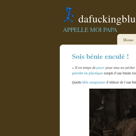
dafuckingbl
APPELLE MOI PAPA
Home
Sois bénie enculé !
«
Il est temps de
payer
pour tous tes pécher 
pistolet en plastique
rempli d’eau bénite lo
idée saugrenue
Quelle
d’utiliser de l’eau bé