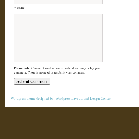
Website
Please note:
Comment moderation is enabled and may delay your
comment. There is no need to resubmit your comment.
Wordpress theme
designed by:
Wordpress Layouts
and
Design Contest