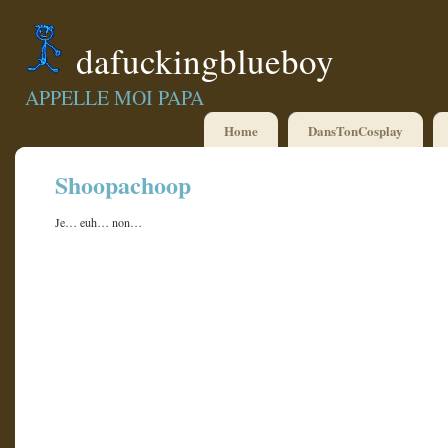
dafuckingblueboy
APPELLE MOI PAPA
Home
DansTonCosplay
Shoopachoop
Je… euh… non…