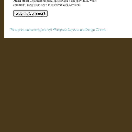
Please note:
Comment moderation is enabled and may delay your
comment. There is no need to resubmit your comment.
Wordpress theme
designed by:
Wordpress Layouts
and
Design Contest