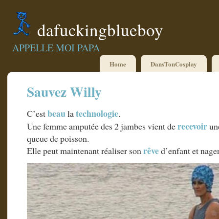
dafuckingblueboy
APPELLE MOI PAPA
Home
DansTonCosplay
Sauvez Willy
beau
technologie
C’est
la
.
recevoir
Une femme amputée des 2 jambes vient de
un
queue de poisson.
rêve
Elle peut maintenant réaliser son
d’enfant et nage