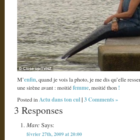
enfin
M’
, quand je vois la photo, je me dis qu’elle ress
femme
!
une sirène avant : moitié
, moitié thon
Actu dans ton cul
|
3 Comments »
Posted in
3 Responses
Marc
Says:
février 27th, 2009 at 20:00