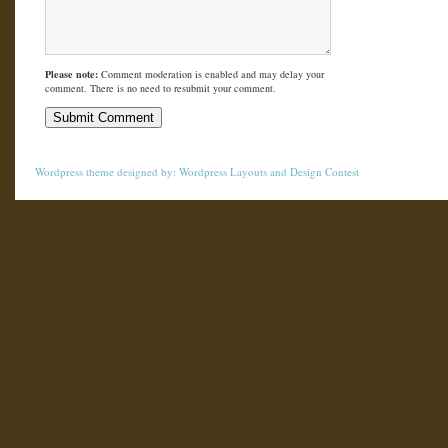
Please note:
Comment moderation is enabled and may delay your
comment. There is no need to resubmit your comment.
Wordpress theme
designed by:
Wordpress Layouts
and
Design Contest