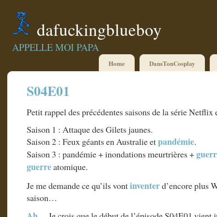
dafuckingblueboy
APPELLE MOI PAPA
Home
DansTonCosplay
S04E01
Petit rappel des précédentes saisons de la série Netflix 
Saison 1 : Attaque des Gilets jaunes.
pandémie
Saison 2 : Feux géants en Australie et
.
guerr
Saison 3 : pandémie + inondations meurtrières +
guerre
atomique.
inventer
Je me demande ce qu’ils vont
d’encore plus 
saison…
Ah
… Je crois que le début de l’épisode S04E01 vient j