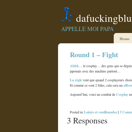
dafuckingbl
APPELLE MOI PAPA
Home
Round 1 – Fight
Ahhh
… le cosplay… des gens qui se déguise
…
japonais avec des machins partout
La règle
veut que quand 2 cosplayeurs chois
affro
Et comme ce sont 2 filles, cela sera un
Cosplay
Aujourd’hui, voici un combat de
en
Loisirs et couillonades
|
3 Comm
Posted in
3 Responses