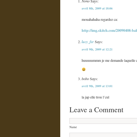
Nono
Says:
avril 8th, 2009 at 18:06
mouahahaha regardez ca:
http://img.skitch.com/20090408-ba
lucy_fer
Says:
avril 9th, 2009 at 12:21
huuuuummm je me demande laquelle 
bobo
Says:
avril 9th, 2009 at 13:01
la jap elle trou l’cul
Leave a Comment
Name