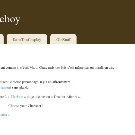
ueboy
DansTonCosplay
OldStuff
nt comme si c’était Mardi Gras, mais des fois c’est même pas un mardi, en truc
issent le même personnage, il y a un affrontement…
ntement
sans gland.
Christie
tre 2 «
» du jeu de baston « Dead or Alive 4 ».
!
Choose your Character
ents »