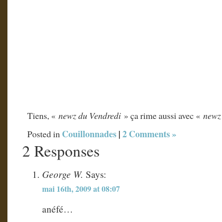
Tiens, «
newz du Vendredi
» ça rime aussi avec «
newz
Couillonnades
|
2 Comments »
Posted in
2 Responses
George W.
Says:
mai 16th, 2009 at 08:07
anéfé…