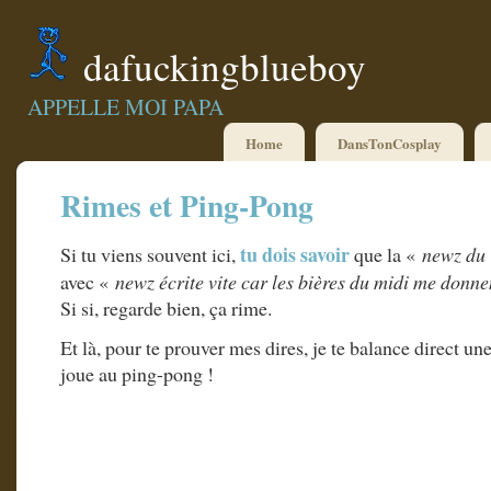
dafuckingblueboy
APPELLE MOI PAPA
Home
DansTonCosplay
Rimes et Ping-Pong
tu dois savoir
Si tu viens souvent ici,
que la «
newz du 
avec «
newz écrite vite car les bières du midi me donnen
Si si, regarde bien, ça rime.
Et là, pour te prouver mes dires, je te balance direct u
joue au ping-pong !