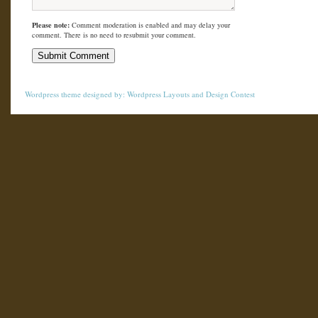
Please note:
Comment moderation is enabled and may delay your
comment. There is no need to resubmit your comment.
Wordpress theme
designed by:
Wordpress Layouts
and
Design Contest